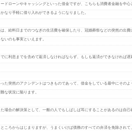
カードローンやキャッシングといった借金ですが、こちらも消費者金融を中心
はかなり手軽に借り入れができるようになりました。
盛は、給料日までのつなぎの生活費を確保したり、冠婚葬祭などの突然の出費
まないのも事実といえます。
までに利息までを含めて返済しなければならず、もしも返済ができなければ遅
いった突然のアクシデントはつきものであって、借金をしている最中にそのよ
困難な状況に陥ります。
った場合の解決策として、一般の人でもしばしば耳にすることがあるのは自己
るところからはじまりますが、うまくいけば債務のすべての弁済を免除されて