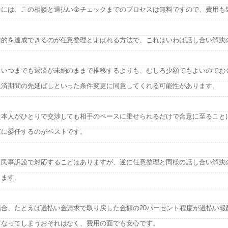
合には、この相談と過払い金チェックまでのプロセスは無料ですので、費用も
目的を達成できるのが任意整理とよばれる方法で、これはいわば話し合い解決
、いつまでも返済が未納のままで推移するよりも、むしろ少額でもよいのでお
返済期間の先延ばしといった条件変更に同意してくれる可能性があります。
た本人がひとりで交渉しても相手のペースに乗せられるだけで合意に至ること
家に委任するのがベストです。
た民事訴訟で対応することはありますが、逆に任意整理と同様の話し合い解決
ります。
合、たとえば過払い金請求で取り戻した金額の20パーセント程度が過払い報
となってしまうおそれはなく、費用の面でも安心です。