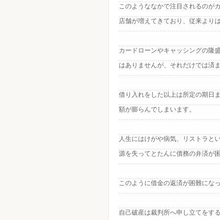
このようななかで注目されるのが
店舗が増えてきており、従来より
カードローンやキャッシングの隆
はありませんが、それだけでは済
借り入れをした以上は所定の期日
額が膨らんでしまいます。
人生にはけがや病気、リストラと
源を失ってとたんに債務の弁済が
このように借金の返済が困難にな
自己破産は裁判所へ申し立てをす