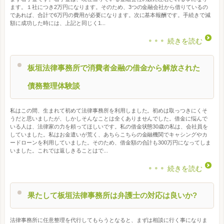
ます。１社につき2万円になります。そのため、3つの金融会社から借りているの
であれば、合計で6万円の費用が必要になります。次に基本報酬です。手続きで減
額に成功した時には、上記と同じく1...
続きを読む
板垣法律事務所で消費者金融の借金から解放された
債務整理体験談
私はこの間、生まれて初めて法律事務所を利用しました。初めは取っつきにくそ
うだと思いましたが、しかしそんなことは全くありませんでした。借金に悩んで
いる人は、法律家の力を頼ってほしいです。私の借金状態30歳の私は、会社員を
していました。私はお金遣いが荒く、あちらこちらの金融機関でキャシングやカ
ードローンを利用していました。そのため、借金額の合計も300万円になってしま
いました。これでは返しきることはで...
続きを読む
果たして板垣法律事務所は弁護士の対応は良いか?
法律事務所に任意整理を代行してもらうとなると、まずは相談に行く事になりま